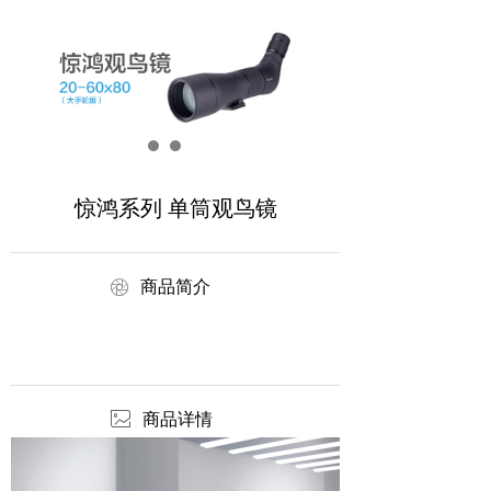
惊鸿系列 单筒观鸟镜
ꁵ
商品简介
ꂈ
商品详情