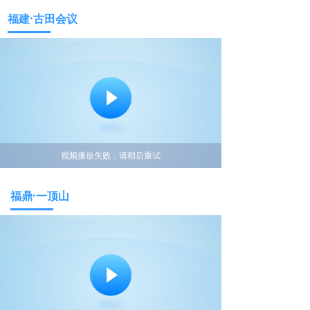
福建·古田会议
视频播放失败，请稍后重试
福鼎·一顶山