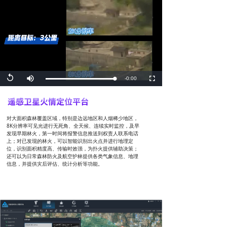
Replay
Remaining
-0:00
Loaded
:
Progress
:
Mute
Fullscreen
0%
0%
Time
对大面积森林覆盖区域，特别是边远地区和人烟稀少地区，
8K分辨率可见光进行无死角、全天候、连续实时监控，及早
发现早期林火，第一时间将报警信息推送到权责人联系电话
上；对已发现的林火，可以智能识别出火点并进行地理定
位，识别面积精度高、传输时效强，为扑火提供辅助决策；
还可以为日常森林防火及航空护林提供各类气象信息、地理
信息，并提供灾后评估、统计分析等功能。