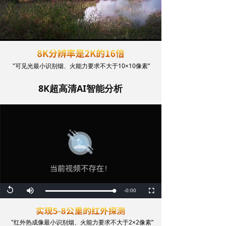
Loaded
:
Progress
:
Mute
0%
0%
"可见光最小识别烟、火能力要求不大于10×10像素”
8K超高清AI智能分析
Replay
Remaining
-0:00
Loaded
:
Progress
:
Mute
Fullscreen
0%
0%
Time
"红外热成像最小识别烟、火能力要求不大于2×2像素”