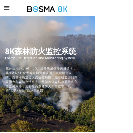
끀
8K森林防火监控系统
Forest Fire Detection and Monitoring System
充分运用8K、AI、5G、红外热成像等先进技术，
具有24小时全天候自动巡航监测、自动识别火
情、自动准确定位火点位置功能，能准确监测到野
外用火和森林火情火灾，帮助构建森林草原防火立
体监测网络，切实提高森林防火工作效率，织
密“人防+技防”森林防火网。