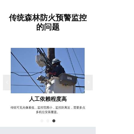
传统森林防火预警监控
的问题
넳
넲
人工依赖程度高
人工依赖程度高
传统
依靠纯人力与瞭望设备，存在巡检盲区，人工成本高，不
传统可见光像素低，监控范围小，监控距离近，需要多点
依靠低清晰度监控，
能分辨目标物体温度。
多机位安装覆盖。